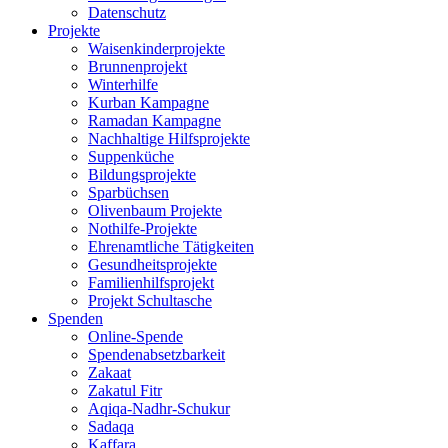
Datenschutz
Projekte
Waisenkinderprojekte
Brunnenprojekt
Winterhilfe
Kurban Kampagne
Ramadan Kampagne
Nachhaltige Hilfsprojekte
Suppenküche
Bildungsprojekte
Sparbüchsen
Olivenbaum Projekte
Nothilfe-Projekte
Ehrenamtliche Tätigkeiten
Gesundheitsprojekte
Familienhilfsprojekt
Projekt Schultasche
Spenden
Online-Spende
Spendenabsetzbarkeit
Zakaat
Zakatul Fitr
Aqiqa-Nadhr-Schukur
Sadaqa
Kaffara