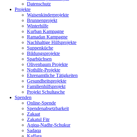
Datenschutz
Projekte
Waisenkinderprojekte
Brunnenprojekt
Winterhilfe
Kurban Kampagne
Ramadan Kampagne
Nachhaltige Hilfsprojekte
Suppenküche
Bildungsprojekte
Sparbüchsen
Olivenbaum Projekte
Nothilfe-Projekte
Ehrenamtliche Tätigkeiten
Gesundheitsprojekte
Familienhilfsprojekt
Projekt Schultasche
Spenden
Online-Spende
Spendenabsetzbarkeit
Zakaat
Zakatul Fitr
Aqiqa-Nadhr-Schukur
Sadaqa
Kaffara