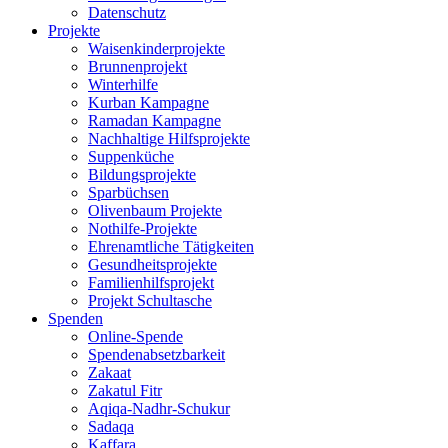
Datenschutz
Projekte
Waisenkinderprojekte
Brunnenprojekt
Winterhilfe
Kurban Kampagne
Ramadan Kampagne
Nachhaltige Hilfsprojekte
Suppenküche
Bildungsprojekte
Sparbüchsen
Olivenbaum Projekte
Nothilfe-Projekte
Ehrenamtliche Tätigkeiten
Gesundheitsprojekte
Familienhilfsprojekt
Projekt Schultasche
Spenden
Online-Spende
Spendenabsetzbarkeit
Zakaat
Zakatul Fitr
Aqiqa-Nadhr-Schukur
Sadaqa
Kaffara