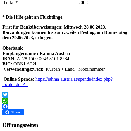
Türkei*
200 €
* Die Hilfe geht an Flüchtlinge.
Frist für Banküberweisungen: Mittwoch 28.06.2023.
Barzahlungen können bis zum zweiten Festtag, am Donnerstag
dem 29.06.2023, erfolgen.
Oberbank
Empfängername : Rahma Austria
IBAN:
AT28 1500 0043 8101 8284
BIC:
OBKLAT2L
Verwendungszweck:
Kurban + Land+ Mobilnummer
Online-Spende:
https://rahma-austria.at/spende/index.php?
locale=de_AT
Twitter
WhatsApp
Facebook
Share
Öffnungszeiten