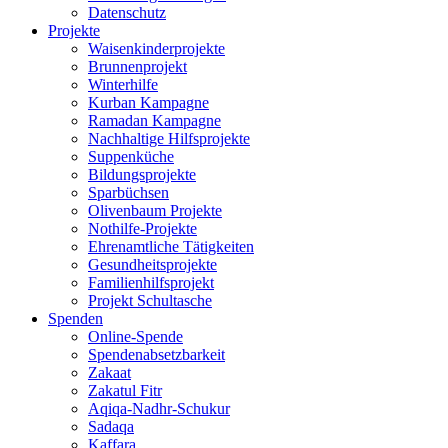
Datenschutz
Projekte
Waisenkinderprojekte
Brunnenprojekt
Winterhilfe
Kurban Kampagne
Ramadan Kampagne
Nachhaltige Hilfsprojekte
Suppenküche
Bildungsprojekte
Sparbüchsen
Olivenbaum Projekte
Nothilfe-Projekte
Ehrenamtliche Tätigkeiten
Gesundheitsprojekte
Familienhilfsprojekt
Projekt Schultasche
Spenden
Online-Spende
Spendenabsetzbarkeit
Zakaat
Zakatul Fitr
Aqiqa-Nadhr-Schukur
Sadaqa
Kaffara