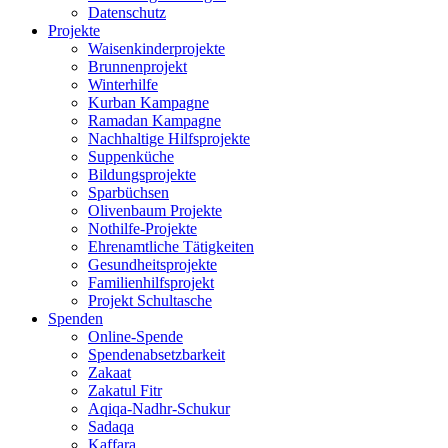
Datenschutz
Projekte
Waisenkinderprojekte
Brunnenprojekt
Winterhilfe
Kurban Kampagne
Ramadan Kampagne
Nachhaltige Hilfsprojekte
Suppenküche
Bildungsprojekte
Sparbüchsen
Olivenbaum Projekte
Nothilfe-Projekte
Ehrenamtliche Tätigkeiten
Gesundheitsprojekte
Familienhilfsprojekt
Projekt Schultasche
Spenden
Online-Spende
Spendenabsetzbarkeit
Zakaat
Zakatul Fitr
Aqiqa-Nadhr-Schukur
Sadaqa
Kaffara