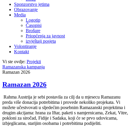
Sponzorstvo jetima
Obrazovanje
Media
Logotip
Časopisi
Brošure
Priopćenja za javnost
izvještaji posjeta
Volontiranje
Kontakt
Vi ste ovdje:
Projekti
Ramazanska kampanja
Ramazan 2026
Ramazan 2026
Rahma Austrija je sebi postavila za cilj da u mjesecu Ramazanu
preda više donacija potrebitima i provede nekoliko projekata. Vi
možete učestvovati u sljedećim posebnim Ramazanski projektima i
drugim akcijama: hrana za Iftar, paketi s namjernicama, Zekat, Vitre,
pokloni za siročad, Fidije i Sadaka, koji će se prvo udovicama,
izbjeglicama, starijim osobama i potrebitima podijeliti.