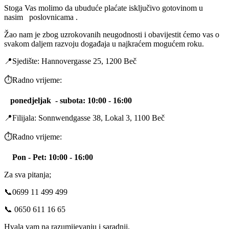
Stoga Vas molimo da ubuduće plaćate isključivo gotovinom u
nasim poslovnicama .
Žao nam je zbog uzrokovanih neugodnosti i obavijestit ćemo vas o
svakom daljem razvoju događaja u najkraćem mogućem roku.
📍Sjedište: Hannovergasse 25, 1200 Beč
⏱️Radno vrijeme:
ponedjeljak -
subota
: 10:00 - 16:00
📍Filijala: Sonnwendgasse 38, Lokal 3, 1100 Beč
⏱️Radno vrijeme:
Pon - Pet: 10:00 - 16:00
Za sva pitanja;
📞0699 11 499 499
📞 0650 611 16 65
Hvala vam na razumijevanju i saradnji.