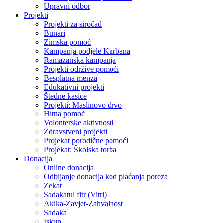
Upravni odbor
Projekti
Projekti za siročad
Bunari
Zimska pomoć
Kampanja podjele Kurbana
Ramazanska kampanja
Projekti održive pomoći
Besplatna menza
Edukativni projekti
Štedne kasice
Projekti: Maslinovo drvo
Hitna pomoć
Volonterske aktivnosti
Zdravstveni projekti
Projekat porodične pomoći
Projekat: Školska torba
Donacija
Online donacija
Odbijanje donacija kod plaćanja poreza
Zekat
Sadakatul fitr (Vitri)
Akika-Zavjet-Zahvalnost
Sadaka
Iskup