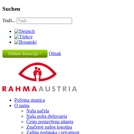
Suchen
Traži...
Otisak
Online donacija >
Početna stranica
O nama
Naša načela
Naša polja djelovanja
Često postavljena pitanja
Značenje našeg logotipa
Zaštita podataka i privatnost