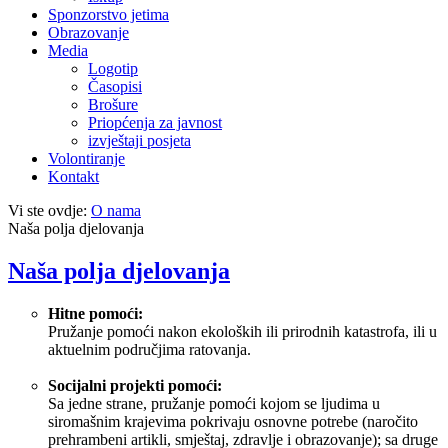
Sponzorstvo jetima
Obrazovanje
Media
Logotip
Časopisi
Brošure
Priopćenja za javnost
izvještaji posjeta
Volontiranje
Kontakt
Vi ste ovdje:
O nama
Naša polja djelovanja
Naša polja djelovanja
Hitne pomoći:
Pružanje pomoći nakon ekoloških ili prirodnih katastrofa, ili u
aktuelnim područjima ratovanja.
Socijalni projekti pomoći:
Sa jedne strane, pružanje pomoći kojom se ljudima u
siromašnim krajevima pokrivaju osnovne potrebe (naročito
prehrambeni artikli, smještaj, zdravlje i obrazovanje); sa druge