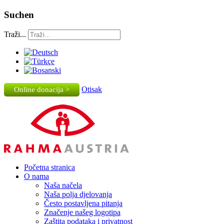
Suchen
Traži...
Otisak
Online donacija >
Početna stranica
O nama
Naša načela
Naša polja djelovanja
Često postavljena pitanja
Značenje našeg logotipa
Zaštita podataka i privatnost