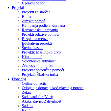
Upravni odbor
Projekti
Projekti za siročad
Bunari
Zimska pomoć
Kampanja podjele Kurbana
Ramazanska kampanja
Projekti održive pomoći
Besplatna menza
Edukativni projekti
Štedne kasice
Projekti: Maslinovo drvo
Hitna pomoć
Volonterske aktivnosti
Zdravstveni projekti
Projekat porodične pomoći
Projekat: Školska torba
Donacija
Online donacija
Odbijanje donacija kod plaćanja poreza
Zekat
Sadakatul fitr (Vitri)
Akika-Zavjet-Zahvalnost
Sadaka
Iskup