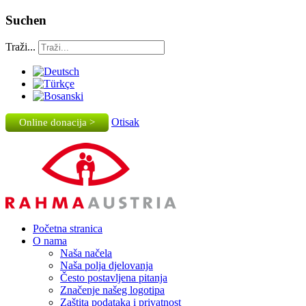
Suchen
Traži...
Otisak
Online donacija >
Početna stranica
O nama
Naša načela
Naša polja djelovanja
Često postavljena pitanja
Značenje našeg logotipa
Zaštita podataka i privatnost