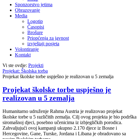
Sponzorstvo jetima
Obrazovanje
Media
Logotip
Časopisi
Brošure
Priopćenja za javnost
izvještaji posjeta
Volontiranje
Kontakt
Vi ste ovdje:
Projekti
Projekat: Školska torba
Projekat školske torbe uspješno je realizovan u 5 zemalja
Projekat školske torbe uspješno je
realizovan u 5 zemalja
Humanitarno udruženje Rahma Austria je realizovao projekat
školske torbe u 5 različitih zemalja. Cilj ovog projekta je bio podrška
siromašnoj djeci, posebno učenicima iz izbjegličkih porodica.
Zahvaljujući ovoj kampanji ukupno 2.170 djece iz Bosne i
Hercegovine, Gane, Turske, Jordana i Libana je obradovano sa