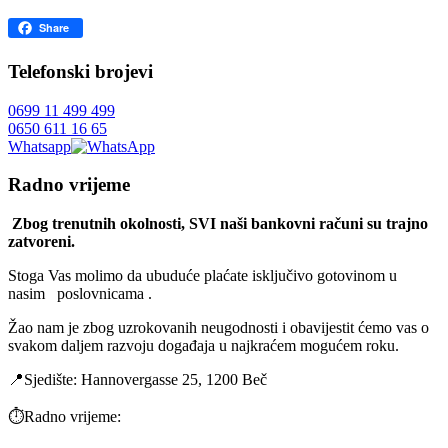
Facebook
Share
Telefonski brojevi
0699 11 499 499
0650 611 16 65
Whatsapp
Radno vrijeme
Zbog trenutnih okolnosti, SVI naši bankovni računi su trajno
zatvoreni.
Stoga Vas molimo da ubuduće plaćate isključivo gotovinom u
nasim poslovnicama .
Žao nam je zbog uzrokovanih neugodnosti i obavijestit ćemo vas o
svakom daljem razvoju događaja u najkraćem mogućem roku.
📍Sjedište: Hannovergasse 25, 1200 Beč
⏱️Radno vrijeme: