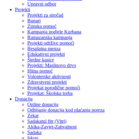
Upravni odbor
Projekti
Projekti za siročad
Bunari
Zimska pomoć
Kampanja podjele Kurbana
Ramazanska kampanja
Projekti održive pomoći
Besplatna menza
Edukativni projekti
Štedne kasice
Projekti: Maslinovo drvo
Hitna pomoć
Volonterske aktivnosti
Zdravstveni projekti
Projekat porodične pomoći
Projekat: Školska torba
Donacija
Online donacija
Odbijanje donacija kod plaćanja poreza
Zekat
Sadakatul fitr (Vitri)
Akika-Zavjet-Zahvalnost
Sadaka
Iskup