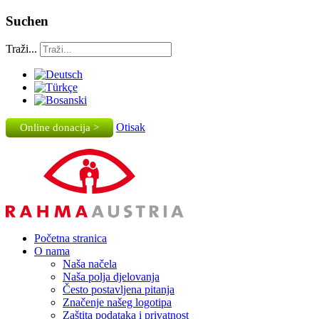
Suchen
Traži...
Otisak
Online donacija >
Početna stranica
O nama
Naša načela
Naša polja djelovanja
Često postavljena pitanja
Značenje našeg logotipa
Zaštita podataka i privatnost