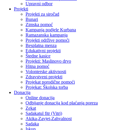
Upravni odbor
Projekti
Projekti za siročad
Bunari
Zimska pomoć
Kampanja podjele Kurbana
Ramazanska kampanja
Projekti održive pomoći
Besplatna menza
Edukativni projekti
Štedne kasice
Projekti: Maslinovo drvo
Hitna pomoć
Volonterske aktivnosti
Zdravstveni projekti
Projekat porodične pomoći
Projekat: Školska torba
Donacija
Online donacija
Odbijanje donacija kod plaćanja poreza
Zekat
Sadakatul fitr (Vitri)
Akika-Zavjet-Zahvalnost
Sadaka
Iskup