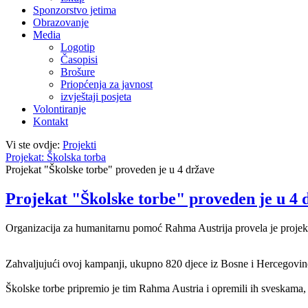
Sponzorstvo jetima
Obrazovanje
Media
Logotip
Časopisi
Brošure
Priopćenja za javnost
izvještaji posjeta
Volontiranje
Kontakt
Vi ste ovdje:
Projekti
Projekat: Školska torba
Projekat "Školske torbe" proveden je u 4 države
Projekat "Školske torbe" proveden je u 4 
Organizacija za humanitarnu pomoć Rahma Austrija provela je projekat 
Zahvaljujući ovoj kampanji, ukupno 820 djece iz Bosne i Hercegovine
Školske torbe pripremio je tim Rahma Austria i opremili ih sveskama