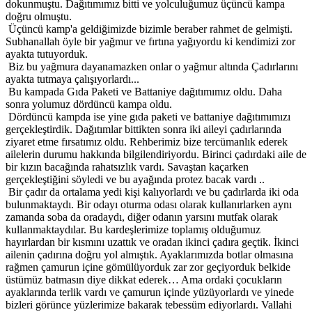
dokunmuştu. Dağıtımımız bitti ve yolculuğumuz üçüncü kampa
doğru olmuştu.
Üçüncü kamp'a geldiğimizde bizimle beraber rahmet de gelmişti.
Subhanallah öyle bir yağmur ve fırtına yağıyordu ki kendimizi zor
ayakta tutuyorduk.
Biz bu yağmura dayanamazken onlar o yağmur altında Çadırlarını
ayakta tutmaya çalışıyorlardı...
Bu kampada Gıda Paketi ve Battaniye dağıtımımız oldu. Daha
sonra yolumuz dördüncü kampa oldu.
Dördüncü kampda ise yine gıda paketi ve battaniye dağıtımımızı
gerçekleştirdik. Dağıtımlar bittikten sonra iki aileyi çadırlarında
ziyaret etme fırsatımız oldu. Rehberimiz bize tercümanlık ederek
ailelerin durumu hakkında bilgilendiriyordu. Birinci çadırdaki aile de
bir kızın bacağında rahatsızlık vardı. Savaştan kaçarken
gerçekleştiğini söyledi ve bu ayağında protez bacak vardı ..
Bir çadır da ortalama yedi kişi kalıyorlardı ve bu çadırlarda iki oda
bulunmaktaydı. Bir odayı oturma odası olarak kullanırlarken aynı
zamanda soba da oradaydı, diğer odanın yarsını mutfak olarak
kullanmaktaydılar. Bu kardeşlerimize toplamış olduğumuz
hayırlardan bir kısmını uzattık ve oradan ikinci çadıra geçtik. İkinci
ailenin çadırına doğru yol almıştık. Ayaklarımızda botlar olmasına
rağmen çamurun içine gömülüyorduk zar zor geçiyorduk belkide
üstümüz batmasın diye dikkat ederek… Ama ordaki çocukların
ayaklarında terlik vardı ve çamurun içinde yüzüyorlardı ve yinede
bizleri görünce yüzlerimize bakarak tebessüm ediyorlardı. Vallahi