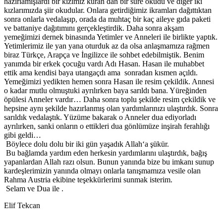
hazırlamışlardı bir kızımız kuran dan bir sure okudu ve diğer iki
kızlarımızda şiir okudular. Onlara getirdiğimiz ikramları dağıttıktan
sonra onlarla vedalaşıp, orada da muhtaç bir kaç aileye gıda paketi
ve battaniye dağıtımını gerçekleştirdik. Daha sonra akşam
yemeğimizi dernek binasında Yetimler ve Anneleri ile birlikte yaptık.
Yetimlerimiz ile yan yana oturduk az da olsa anlaşmamıza rağmen
biraz Türkçe, Arapça ve İngilizce ile sohbet edebilmiştik. Benim
yanımda bir erkek çocuğu vardı Adı Hasan. Hasan ile muhabbet
ettik ama kendisi baya utangaçdı ama sonradan kısmen açıldı.
Yemeğimizi yedikten hemen sonra Hasan ile resim çekildik. Annesi
o kadar mutlu olmuştuki ayrılırken baya sarıldı bana. Yüreğinden
öpülesi Anneler vardır… Daha sonra toplu şekilde resim çekildik ve
hepsine aynı şekilde hazırlanmış olan yardımlarınızı ulaştırdık. Sonra
sarıldık vedalaştık. Yüzüme bakarak o Anneler dua ediyorladı
ayrılırken, sanki onların o ettikleri dua gönlümüze inşirah ferahlığı
gibi geldi…
Böylece dolu dolu bir iki gün yaşadık Allah‘a şükür.
Bu bağlamda yardım eden herkesin yardımlarını ulaştırdık, bağış
yapanlardan Allah razı olsun. Bunun yanında bize bu imkanı sunup
kardeşlerimizin yanında olmayı onlarla tanışmamıza vesile olan
Rahma Austria ekibine teşekkürlerimi sunmak isterim.
Selam ve Dua ile .
Elif Tekcan