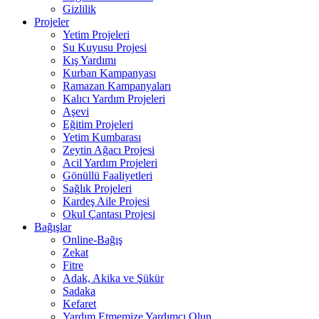
Gizlilik
Projeler
Yetim Projeleri
Su Kuyusu Projesi
Kış Yardımı
Kurban Kampanyası
Ramazan Kampanyaları
Kalıcı Yardım Projeleri
Aşevi
Eğitim Projeleri
Yetim Kumbarası
Zeytin Ağacı Projesi
Acil Yardım Projeleri
Gönüllü Faaliyetleri
Sağlık Projeleri
Kardeş Aile Projesi
Okul Çantası Projesi
Bağışlar
Online-Bağış
Zekat
Fitre
Adak, Akika ve Şükür
Sadaka
Kefaret
Yardım Etmemize Yardımcı Olun