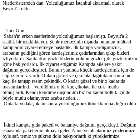
Niederösterreich dan. Yolculuğumuz İstanbul aktarmalı olarak
Beyrut‘a oldu.
1'inci Gün
Sabah'ın erken saatlerinde yolculuğumuz başlamıştı. Beyrut'a 2
saatlik bir uzaklıktaydı. Şehir merkezinin dışında bulunan mülteci
kamplarını ziyaret etmeye başladık. İlk kampa vardığımızda,
arabanın geldiğini gören kardeşlerimiz çadırlarından çıkıp bizleri
izliyorlardı. Sanki dört gözle bizlerin yolunu gözler gibi gözlerimizin
içine bakıyorlardı. İlk ziyaret ettiğimiz Kampda ailelere yakıt
dağıtımı gerçekleştirdi. Bunun yanında küçük kardeşlerimiz için de
süprizlerimiz vardı. Onlara gofret ve çikolata dağıttıktan sonra bir
kaçı ile tanışıp resim çekindik. O kadar güzel ve bir o kadar da
masumlardıki... Verdiğimiz o bir kaç çikolata ile çok mutlu
olmuşlardı. Kendi kendime düşündüm biz bu kadar bolluk içinde
böyle mutlu olamıyoruz acaba neden…
Onlarla vedalaştıktan sonra yolculuğumuz ikinci kampa doğru oldu.
İkinci kampta gıda paketi ve battaniye dağıtımı gerçekleşti. Dağıtım
esnasında paketlerini almaya gelen Anne ve ablalarımız yüzlerimize
öyle saf, temiz ve şükran dolu bakıyorlardı ki yüreklerimize