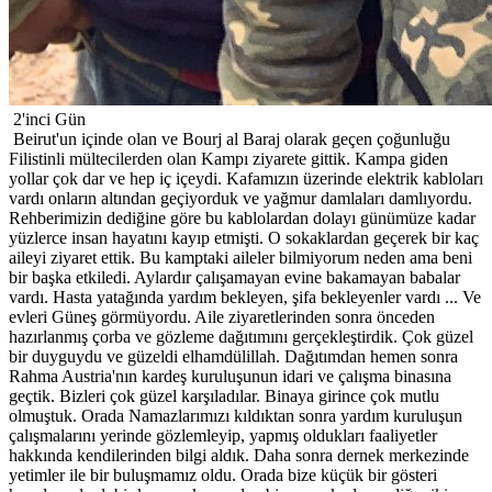
2'inci Gün
Beirut'un içinde olan ve Bourj al Baraj olarak geçen çoğunluğu
Filistinli mültecilerden olan Kampı ziyarete gittik. Kampa giden
yollar çok dar ve hep iç içeydi. Kafamızın üzerinde elektrik kabloları
vardı onların altından geçiyorduk ve yağmur damlaları damlıyordu.
Rehberimizin dediğine göre bu kablolardan dolayı günümüze kadar
yüzlerce insan hayatını kayıp etmişti. O sokaklardan geçerek bir kaç
aileyi ziyaret ettik. Bu kamptaki aileler bilmiyorum neden ama beni
bir başka etkiledi. Aylardır çalışamayan evine bakamayan babalar
vardı. Hasta yatağında yardım bekleyen, şifa bekleyenler vardı ... Ve
evleri Güneş görmüyordu. Aile ziyaretlerinden sonra önceden
hazırlanmış çorba ve gözleme dağıtımını gerçekleştirdik. Çok güzel
bir duyguydu ve güzeldi elhamdülillah. Dağıtımdan hemen sonra
Rahma Austria'nın kardeş kuruluşunun idari ve çalışma binasına
geçtik. Bizleri çok güzel karşıladılar. Binaya girince çok mutlu
olmuştuk. Orada Namazlarımızı kıldıktan sonra yardım kuruluşun
çalışmalarını yerinde gözlemleyip, yapmış oldukları faaliyetler
hakkında kendilerinden bilgi aldık. Daha sonra dernek merkezinde
yetimler ile bir buluşmamız oldu. Orada bize küçük bir gösteri