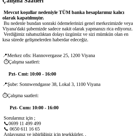
Çalışma Saatleri
Mevcut koşullar nedeniyle TÜM banka hesaplarımız kalıcı
olarak kapatılmıştır.
Bu nedenle bundan sonraki ödemelerinizi genel merkezimizde veya
Viyana'daki şubemizde sadece nakit olarak yapmanızı rica ediyoruz.
Verdiğimiz rahatsızlıktan dolayı üzgünüz ve sizi mümkün olan en
kısa sürede gelişmelerden haberdar edeceğiz.
📍Merkez ofis: Hannovergasse 25, 1200 Viyana
⏱️Çalışma saatleri:
Pzt- Cmt: 10:00 - 16:00
📍Şube: Sonnwendgasse 38, Lokal 3, 1100 Viyana
⏱️Çalışma saatleri:
Pzt- Cum: 10:00 - 16:00
Sorularınız için ;
📞0699 11 499 499
📞 0650 611 16 65
Anlayışınız ve işbirliğiniz için teşekkürler. .