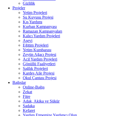
Gizlilik
Projeler
Yetim Projeleri
Su Kuyusu Projesi
Kış Yardımı
Kurban Kampanyası
Ramazan Kampanyaları
Kalıcı Yardım Projeleri
Aşevi
Eğitim Projeleri
Yetim Kumbarası
Zeytin Ağacı Projesi
Acil Yardım Projeleri
Gönüllü Faaliyetleri
Sağlık Projeleri
Kardeş Aile Projesi
Okul Çantası Projesi
Bağışlar
Online-Bağış
Zekat
Fitre
Adak, Akika ve Şükür
Sadaka
Kefaret
Yardım Etmemize Yardımcı Olun