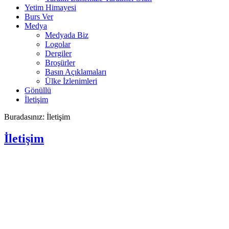
Yetim Himayesi
Burs Ver
Medya
Medyada Biz
Logolar
Dergiler
Broşürler
Basın Açıklamaları
Ülke İzlenimleri
Gönüllü
İletişim
Buradasınız:
İletişim
İletişim