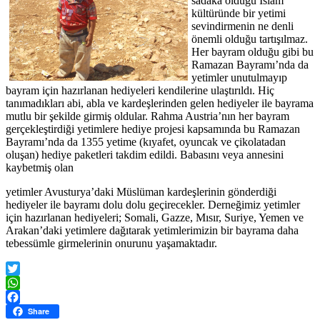
sadaka olduğu İslam
kültüründe bir yetimi
sevindirmenin ne denli
önemli olduğu tartışılmaz.
Her bayram olduğu gibi bu
Ramazan Bayramı’nda da
yetimler unutulmayıp
bayram için hazırlanan hediyeleri kendilerine ulaştırıldı. Hiç
tanımadıkları abi, abla ve kardeşlerinden gelen hediyeler ile bayrama
mutlu bir şekilde girmiş oldular. Rahma Austria’nın her bayram
gerçekleştirdiği yetimlere hediye projesi kapsamında bu Ramazan
Bayramı’nda da 1355 yetime (kıyafet, oyuncak ve çikolatadan
oluşan) hediye paketleri takdim edildi. Babasını veya annesini
kaybetmiş olan
yetimler Avusturya’daki Müslüman kardeşlerinin gönderdiği
hediyeler ile bayramı dolu dolu geçirecekler. Derneğimiz yetimler
için hazırlanan hediyeleri; Somali, Gazze, Mısır, Suriye, Yemen ve
Arakan’daki yetimlere dağıtarak yetimlerimizin bir bayrama daha
tebessümle girmelerinin onurunu yaşamaktadır.
Twitter
WhatsApp
Facebook
Share