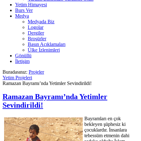
Yetim Himayesi
Burs Ver
Medya
Medyada Biz
Logolar
Dergiler
Broşürler
Basın Açıklamaları
Ülke İzlenimleri
Gönüllü
İletişim
Buradasınız:
Projeler
Yetim Projeleri
Ramazan Bayramı’nda Yetimler Sevindirildi!
Ramazan Bayramı’nda Yetimler
Sevindirildi!
Bayramları en çok
bekleyen şüphesiz ki
çocuklardır. İnsanlara
tebessüm etmenin dahi