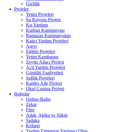
Gizlilik
Projeler
Yetim Projeleri
Su Kuyusu Projesi
Kış Yardımı
Kurban Kampanyası
Ramazan Kampanyaları
Kalıcı Yardım Projeleri
Aşevi
Eğitim Projeleri
Yetim Kumbarası
Zeytin Ağacı Projesi
Acil Yardım Projeleri
Gönüllü Faaliyetleri
Sağlık Projeleri
Kardeş Aile Projesi
Okul Çantası Projesi
Bağışlar
Online-Bağış
Zekat
Fitre
Adak, Akika ve Şükür
Sadaka
Kefaret
Yardım Etmemize Yardımcı Olun