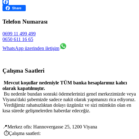
WhatsApp
Facebook
Share
Telefon Numarası
0699 11 499 499
0650 611 16 65
WhatsApp üzerinden iletişim
Çalışma Saatleri
Mevcut koşullar nedeniyle TÜM banka hesaplarımız kalıcı
olarak kapatılmıştır.
Bu nedenle bundan sonraki ödemelerinizi genel merkezimizde veya
Viyana'daki şubemizde sadece nakit olarak yapmanızı rica ediyoruz.
Verdiğimiz rahatsızlıktan dolayı üzgünüz ve sizi mümkün olan en
kısa sürede gelişmelerden haberdar edeceğiz.
📍Merkez ofis: Hannovergasse 25, 1200 Viyana
⏱️Çalışma saatleri: