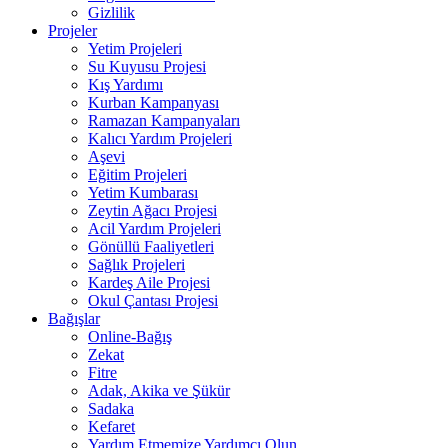
Gizlilik
Projeler
Yetim Projeleri
Su Kuyusu Projesi
Kış Yardımı
Kurban Kampanyası
Ramazan Kampanyaları
Kalıcı Yardım Projeleri
Aşevi
Eğitim Projeleri
Yetim Kumbarası
Zeytin Ağacı Projesi
Acil Yardım Projeleri
Gönüllü Faaliyetleri
Sağlık Projeleri
Kardeş Aile Projesi
Okul Çantası Projesi
Bağışlar
Online-Bağış
Zekat
Fitre
Adak, Akika ve Şükür
Sadaka
Kefaret
Yardım Etmemize Yardımcı Olun