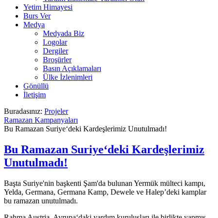
Yetim Himayesi
Burs Ver
Medya
Medyada Biz
Logolar
Dergiler
Broşürler
Basın Açıklamaları
Ülke İzlenimleri
Gönüllü
İletişim
Buradasınız:
Projeler
Ramazan Kampanyaları
Bu Ramazan Suriye‘deki Kardeşlerimiz Unutulmadı!
Bu Ramazan Suriye‘deki Kardeşlerimiz
Unutulmadı!
Başta Suriye'nin başkenti Şam'da bulunan Yermük mülteci kampı,
Yelda, Germana, Germana Kamp, Dewele ve Halep’deki kamplar
bu ramazan unutulmadı.
Rahma Austria, Avrupa‘daki yardım kuruluşları ile birlikte yapmış