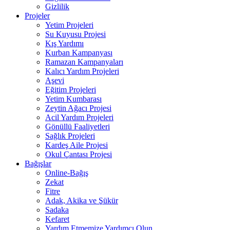
Gizlilik
Projeler
Yetim Projeleri
Su Kuyusu Projesi
Kış Yardımı
Kurban Kampanyası
Ramazan Kampanyaları
Kalıcı Yardım Projeleri
Aşevi
Eğitim Projeleri
Yetim Kumbarası
Zeytin Ağacı Projesi
Acil Yardım Projeleri
Gönüllü Faaliyetleri
Sağlık Projeleri
Kardeş Aile Projesi
Okul Çantası Projesi
Bağışlar
Online-Bağış
Zekat
Fitre
Adak, Akika ve Şükür
Sadaka
Kefaret
Yardım Etmemize Yardımcı Olun