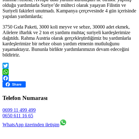
olduğu yardımlarla Suriye’de mülteci olarak yaşayan Filistin ve
Suriyeli fakirleri unutmadı. Kampanya çerçevesinde 4 gün içerisinde
yapılan yardımlarda;
3750 Gıda Paketi, 3000 koli meyve ve sebze, 30000 adet ekmek,
Ailelere iftarlık ve 2 ton et yardımı muhtaç suriyeli kardeşlerimize
dağıtıldı. Rahma Austria olarak gerçekleştirdiğimiz bu yardımlarla
kardeşlerimize bir nebze olsun yardım etmenin mutluluğunu
yaşamaktayız. Bununla birlikte yardımlarımızın devam edeceğini
bildiririz.
Twitter
WhatsApp
Facebook
Share
Telefon Numarası
0699 11 499 499
0650 611 16 65
WhatsApp üzerinden iletişim