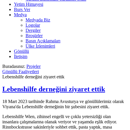
Yetim Himayesi
Burs Ver
Medya
Medyada Biz
Logolar
Dergiler
Broşürler
Basın Açıklamaları
Ülke İzlenimleri
Gönüllü
İletişim
Buradasınız:
Projeler
Gönüllü Faaliyetleri
Lebenshilfe derneğini ziyaret ettik
Lebenshilfe derneğini ziyaret ettik
18 Mart 2023 tarihinde Rahma Avusturya ve gönüllülerimiz olarak
Viyana'da Lebenshilfe derneğinin bir şubesini ziyaret ettik.
Lebenshilfe Wien, zihinsel engelli ve çoklu yetersizliği olan
insanlara çalışmalarına olanak veriyor ve yaşamda eşlik ediyor.
Rinnbockstrasse sakinleriyle sohbet ettik, pasta yaptık, masa