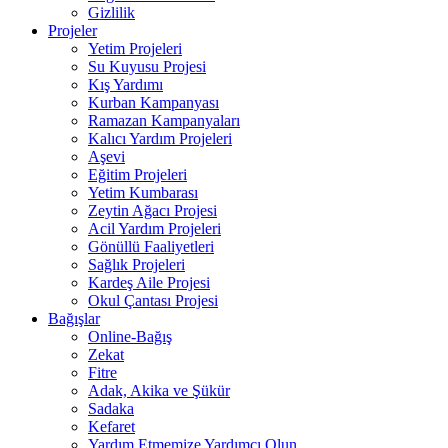
Gizlilik
Projeler
Yetim Projeleri
Su Kuyusu Projesi
Kış Yardımı
Kurban Kampanyası
Ramazan Kampanyaları
Kalıcı Yardım Projeleri
Aşevi
Eğitim Projeleri
Yetim Kumbarası
Zeytin Ağacı Projesi
Acil Yardım Projeleri
Gönüllü Faaliyetleri
Sağlık Projeleri
Kardeş Aile Projesi
Okul Çantası Projesi
Bağışlar
Online-Bağış
Zekat
Fitre
Adak, Akika ve Şükür
Sadaka
Kefaret
Yardım Etmemize Yardımcı Olun