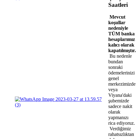
Saatleri
Mevcut
koşullar
nedeniyle
TÜM banka
hesaplarımız
kalıcı olarak
kapatılmıştır.
Bu nedenle
bundan
sonraki
ödemelerinizi
genel
merkezimizde
veya
Viyana'daki
şubemizde
sadece nakit
olarak
yapmanızı
rica ediyoruz.
Verdiğimiz
rahatsızlıktan