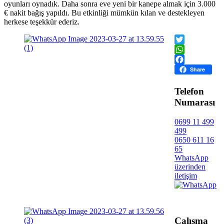
oyunları oynadık. Daha sonra eve yeni bir kanepe almak için 3.000
€ nakit bağış yapıldı. Bu etkinliği mümkün kılan ve destekleyen
herkese teşekkür ederiz.
Twitter
WhatsApp
Facebook
Share
Telefon
Numarası
0699 11 499
499
0650 611 16
65
WhatsApp
üzerinden
iletişim
Çalışma